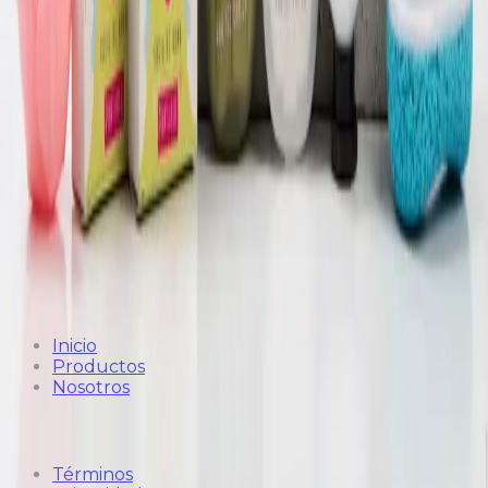
Enlaces
Inicio
Productos
Nosotros
Legal
Términos