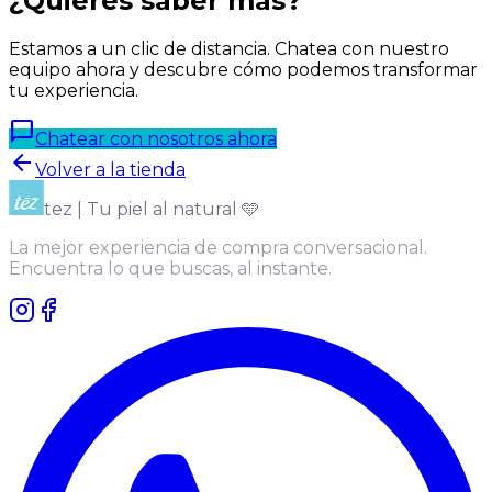
¿Quieres saber más?
Estamos a un clic de distancia. Chatea con nuestro
equipo ahora y descubre cómo podemos transformar
tu experiencia.
chat_bubble
Chatear con nosotros ahora
arrow_back
Volver a la tienda
tez | Tu piel al natural 🩵
La mejor experiencia de compra conversacional.
Encuentra lo que buscas, al instante.