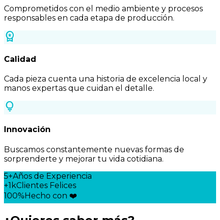
Comprometidos con el medio ambiente y procesos
responsables en cada etapa de producción.
workspace_premium
Calidad
Cada pieza cuenta una historia de excelencia local y
manos expertas que cuidan el detalle.
lightbulb
Innovación
Buscamos constantemente nuevas formas de
sorprenderte y mejorar tu vida cotidiana.
5+
Años de Experiencia
+1k
Clientes Felices
100%
Hecho con ❤️