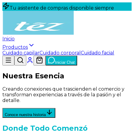
Tu asistente de compras disponible siempre
Inicio
Productos
Cuidado capilar
Cuidado corporal
Cuidado facial
Iniciar Chat
Nuestra Esencia
Creando conexiones que trascienden el comercio y
transforman experiencias a través de la pasión y el
detalle.
arrow_downward
Conoce nuestra historia
Donde Todo Comenzó