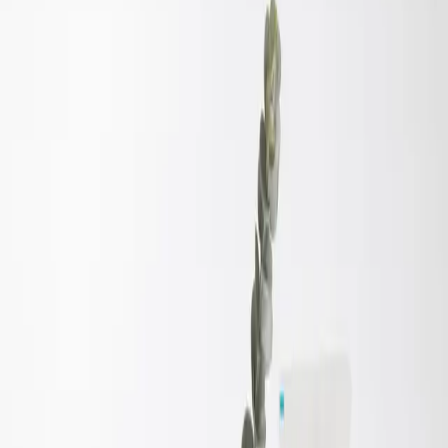
Inventario real
En stock
auto_stories
Experiencia del producto
Lo que estás comprando
Transforma tu rutina de cuidado personal en un
ritual de relajación con el Dúo Relajante de Aceite
Esencial y Crema Humectante de Tez. Formulado
para aliviar el estrés y proporcionar hidratación
profunda, este conjunto es ideal para quienes buscan
paz mental y piel nutrida al mismo tiempo.
Beneficios y Características del Dúo:
Aceite Esencial Relajación:
Calma y Serenidad: Su fragancia calmante ayuda a
reducir el estrés y promover el bienestar mental.
100% Natural: Ingredientes puros que garantizan una
experiencia auténtica de aromaterapia.