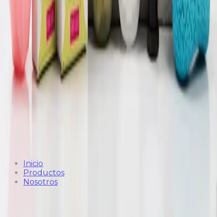
Enlaces
Inicio
Productos
Nosotros
Legal